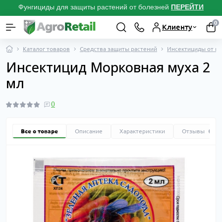
Фунгициды для защиты растений от болезней
ПЕРЕЙТИ
0
Клиенту
Каталог товаров
Средства защиты растений
Инсектициды от вр
Инсектицид Морковная муха 2
мл
0
Все о товаре
Описание
Характеристики
Отзывы
0