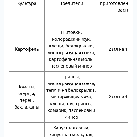
Культура
Вредители
приготовления 
раствор
Щитовки,
колорадский жук,
клещи, белокрылки,
Картофель
2 мл на 10 л
листогрызущая совка,
картофельная моль,
пасленовый минер
Трипсы,
листогрызущая совка,
Томаты,
тепличня белокрылка,
огурцы,
минирующая муха,
2 мл на 10 л
перец,
клещи, тля, трипсы,
баклажаны
комарик, пасленовый
минер
Капустная совка,
капустная моль, тля,