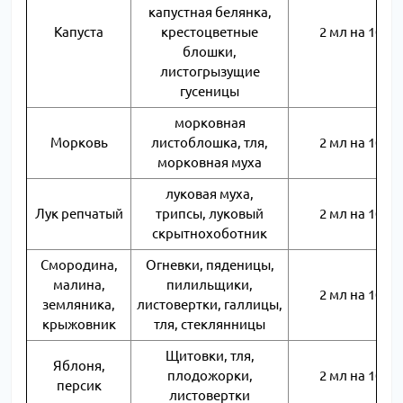
капустная белянка,
Капуста
крестоцветные
2 мл на 10 л
блошки,
листогрызущие
гусеницы
морковная
Морковь
листоблошка, тля,
2 мл на 10 л
морковная муха
луковая муха,
Лук репчатый
трипсы, луковый
2 мл на 10 л
скрытнохоботник
Смородина,
Огневки, пяденицы,
малина,
пилильщики,
2 мл на 10 л
земляника,
листовертки, галлицы,
крыжовник
тля, стеклянницы
Щитовки, тля,
Яблоня,
плодожорки,
2 мл на 10 л
персик
листовертки