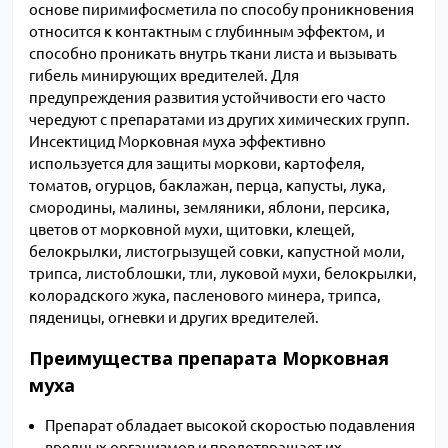
основе пиримифосметила по способу проникновения
относится к контактным с глубинным эффектом, и
способно проникать внутрь ткани листа и вызывать
гибель минирующих вредителей. Для
предупреждения развития устойчивости его часто
чередуют с препаратами из других химических групп.
Инсектицид Морковная муха эффективно
используется для защиты моркови, картофеля,
томатов, огурцов, баклажан, перца, капусты, лука,
смородины, малины, земляники, яблони, персика,
цветов от морковной мухи, щитовки, клещей,
белокрылки, листогрызущей совки, капустной моли,
трипса, листоблошки, тли, луковой мухи, белокрылки,
колорадского жука, пасленового минера, трипса,
пяденицы, огневки и других вредителей.
Преимущества препарата Морковная
муха
Препарат обладает высокой скоростью подавления
вредных организмов и предотвращает их