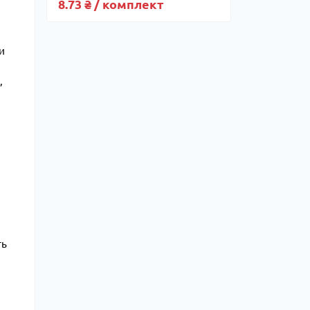
8.73 ₴ / комплект
и
,
ть