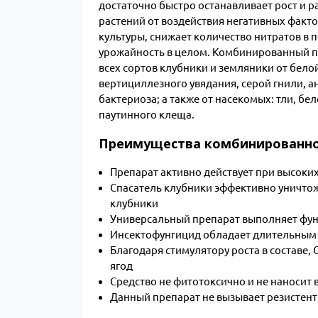
достаточно быстро останавливает рост и р
растений от воздействия негативных факт
культуры, снижает количество нитратов в 
урожайность в целом. Комбинированный п
всех сортов клубники и земляники от бело
вертициллезного увядания, серой гнили, а
бактериоза; а также от насекомых: тли, бе
паутинного клеща.
Преимущества комбинированног
Препарат активно действует при высоки
Спасатель клубники эффективно уничтож
клубники
Универсальный препарат выполняет функ
Инсектофунгицид обладает длительным п
Благодаря стимулятору роста в составе
ягод
Средство не фитотоксично и не наносит
Данный препарат не вызывает резистент