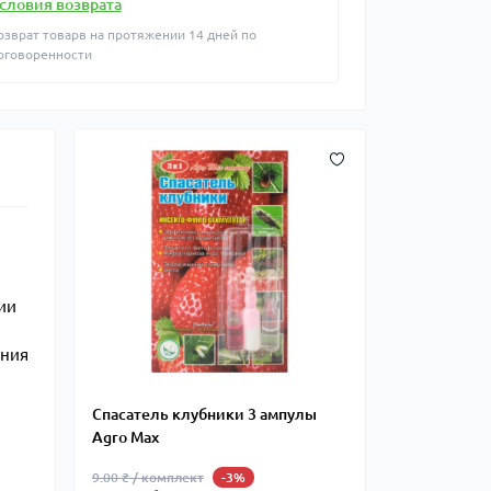
словия возврата
озврат товарв на протяжении 14 дней по
оговоренности
ии
ения
Спасатель клубники 3 ампулы
Agro Max
9.00 ₴ / комплект
-3%