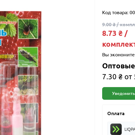
Код товара:
00
9.00 ₴ / комп
8.73 ₴ /
комплек
Вы экономите
Оптовые
7.30 ₴ от
Уведомить
Оплата
LIQP