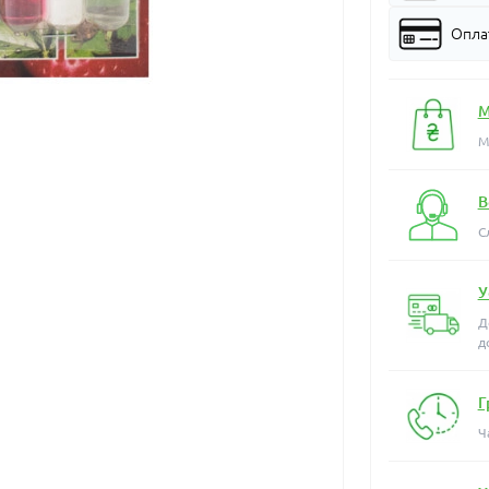
Оплат
М
М
В
С
У
Д
д
Г
Ч