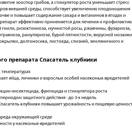
азвитие зооспор грибов, а стимулятор роста уменьшает стресс
оров внешней среды, способствует увеличению плодоношения
почве и повышает содержание сахара и витаминов в ягодах и
репарат эффективно применяется для лечения и профилактик
й гнили, ризоктониоза, мучнистой росы, ржавчины, фузариоза,
нтракноза, рамуляриоза, бурой пятнистости, вирусной мозаики
локрылки, долгоносика, листоеда, слизней, земляничного и
о препарата Спасатель клубники
х температурах
ает яйца, личинки и взрослых особей насекомых-вредителей
ции инсектицида, фунгицида и стимулятора роста
ериодом защитного действия - до 3-х недель
, Спасатель клубники повышает урожайность и пищевую ценнос
 вреда окружающей среде
ности у насекомых-вредителей