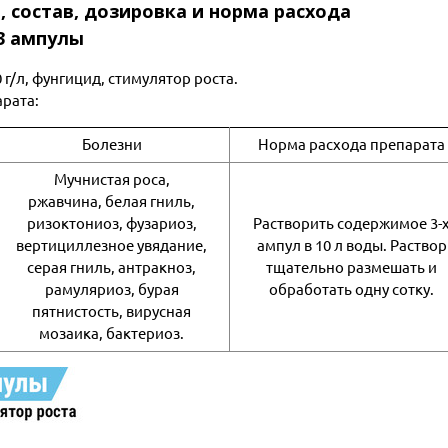
, состав, дозировка и норма расхода
3 ампулы
/л, фунгицид, стимулятор роста.
арата:
Болезни
Норма расхода препарата
Мучнистая роса,
ржавчина, белая гниль,
ризоктониоз, фузариоз,
Растворить содержимое 3-
вертициллезное увядание,
ампул в 10 л воды. Раствор
серая гниль, антракноз,
тщательно размешать и
рамуляриоз, бурая
обработать одну сотку.
пятнистость, вирусная
мозаика, бактериоз.