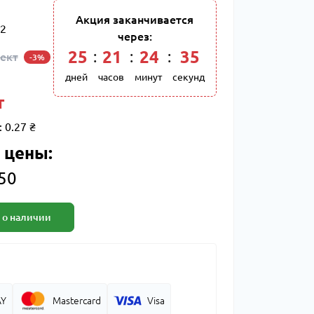
Акция заканчивается
2
через:
25
:
21
:
24
:
34
лект
-3%
дней
часов
минут
секунд
т
:
0.27 ₴
 цены:
 50
 о наличии
AY
Mastercard
Visa