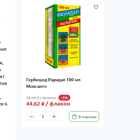
я
ю
ные
я,
х
ект
Гербицид Раундап 100 мл
тив
Монсанто
,
46.00 ₴ / флакон
-3%
44.62 ₴ / флакон
ее 6
В корзину