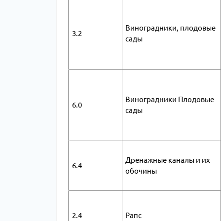
Виноградники, плодовые
3.2
сады
Виноградники Плодовые
6.0
сады
Дренажные каналы и их
6.4
обочины
2.4
Рапс