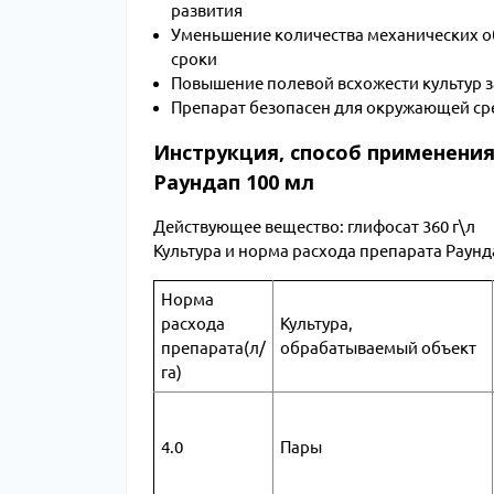
развития
Уменьшение количества механических об
сроки
Повышение полевой всхожести культур з
Препарат безопасен для окружающей сре
Инструкция, способ применения
Раундап 100 мл
Действующее вещество: глифосат 360 г\л
Культура и норма расхода препарата Раунд
Норма
расхода
Культура,
препарата(л/
обрабатываемый объект
га)
4.0
Пары