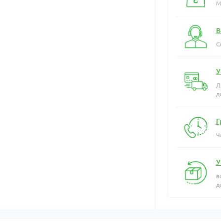
М
В
С
У
Д
д
Г
Ч
У
в
д