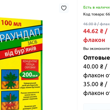
Есть в налич
Код товара:
66
46.00 ₴ / фла
44.62 ₴ /
флакон
Вы экономите
Оптовые
40.00 ₴ /
флакон о
35.00 ₴ /
флакон о