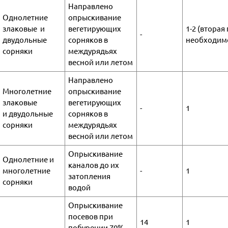
Направлено
Однолетние
опрыскивание
злаковые и
вегетирующих
1-2 (вторая
-
двудольные
сорняков в
необходим
сорняки
междурядьях
весной или летом
Направлено
Многолетние
опрыскивание
злаковые
вегетирующих
-
1
и двудольные
сорняков в
сорняки
междурядьях
весной или летом
Опрыскивание
Однолетние и
каналов до их
многолетние
-
1
затопления
сорняки
водой
Опрыскивание
посевов при
14
1
побурении 70%