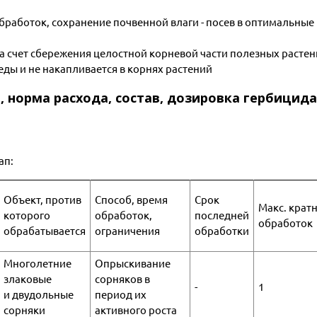
работок, сохранение почвенной влаги - посев в оптимальные
а счет сбережения целостной корневой части полезных расте
ды и не накапливается в корнях растений
, норма расхода, состав, дозировка гербицида
ап:
Объект, против
Способ, время
Срок
Макс. крат
которого
обработок,
последней
обработок
обрабатывается
ограничения
обработки
Многолетние
Опрыскивание
злаковые
сорняков в
-
1
и двудольные
период их
сорняки
активного роста