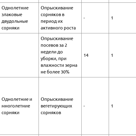
Однолетние
Опрыскивание
злаковые
сорняков в
-
1
двудольные
период их
сорняки
активного роста
Опрыскивание
посевов за 2
недели до
14
1
уборки, при
влажности зерна
не более 30%
Однолетние и
Опрыскивание
многолетние
вегетирующих
-
1
сорняки
сорняков