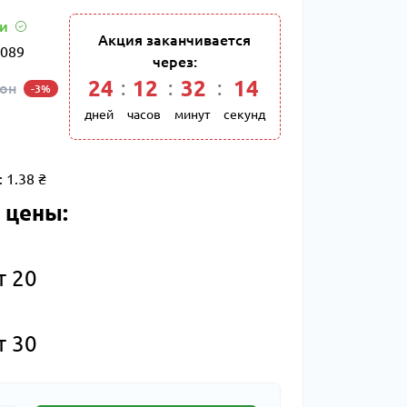
ии
Акция заканчивается
089
через:
24
:
12
:
32
:
13
кон
-3%
дней
часов
минут
секунд
:
1.38 ₴
 цены:
т 20
т 30