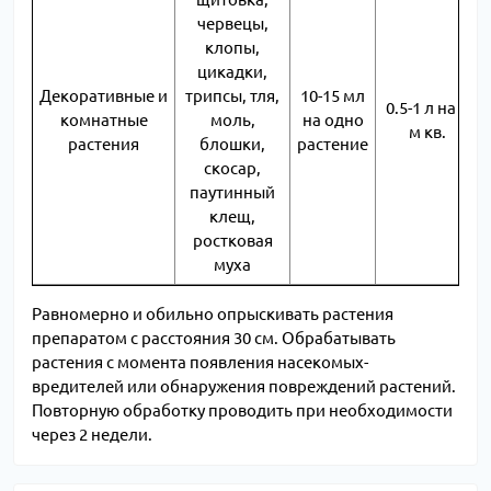
червецы,
клопы,
цикадки,
Декоративные и
трипсы, тля,
10-15 мл
0.5-1 л на 1
комнатные
моль,
на одно
м кв.
растения
блошки,
растение
скосар,
паутинный
клещ,
ростковая
муха
Равномерно и обильно опрыскивать растения
препаратом с расстояния 30 см. Обрабатывать
растения с момента появления насекомых-
вредителей или обнаружения повреждений растений.
Повторную обработку проводить при необходимости
через 2 недели.