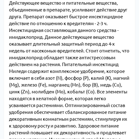
Действующее вещество и питательные вещества,
объединенные в препарате, усиливают действие друг
друга. Препарат оказывает быстрое инсектицидное
действие по отношению к вредителям - 2-3 ч.
Инсектицидная составляющая данного средства -
имидаклоприд. Данное действующее вещество
оказывает длительный защитный период до 4-х
недель от насекомых-вредителей. Стоит отметить, что
имидаклоприд обладает также антистрессовым
действием на растения. Питательный инсектицид
Миледи содержит комплексное удобрение, которое
включает в себя азот (N), фосфор (P), калий (K), магний
(Mg), железо (Fe), марганец (Mn), бор (B), медь (Cu),
цинк (Zn), молибден (Mo), кобальт (Co). Все элементы
находятся в хелатной форме, которая легко
усваивается растениями. Оптимизированный состав
удобрения обеспечивает сбалансированное питание
декоративным комнатным растениям, стимулируя их
к здоровому росту и развитию. Здоровое питание
растений повышает их декоративность и продлевает