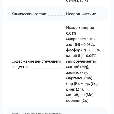
белокрылка
Химический состав
Неорганические
Имидаклоприд –
0.01%;
макроэлементы:
азот (N) – 0.05%,
фосфор (P) – 0.05%,
калий (K) – 0.05%;
Содержание действующего
микроэлементы:
вещества
магний (Mg),
железо (Fe),
марганец (Mn),
бор (B), медь (Cu),
цинк (Zn),
молибден (Mo),
кобальт (Co)