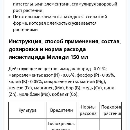
питательными элементами, стимулируя здоровый
рост растений
Питательные элементы находятся в хелатной
форме, которая с легкостью усваивается
растениями
Инструкция, способ применения, состав,
дозировка и норма расхода
инсектицида Миледи 150 мл
Действующее вещество: имидаклоприд - 0.01%;
макроэлементы: азот (N) - 0.05%, фосфор (P) - 0.05%,
калий (К) - 0.05%; микроэлементы: магний (Mg),
железо (Fe), марганец (Mn), бор (B), медь (Cu), цинк
(Zn), молибден (Mo), кобальт (Co).
Нормы
Подкормка
Культура
Вредители
расхода
растений
Белокрылка,
щитовка,