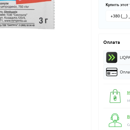
Купить этот 
Оплата
LIQP
Оплат
М
М
В
С