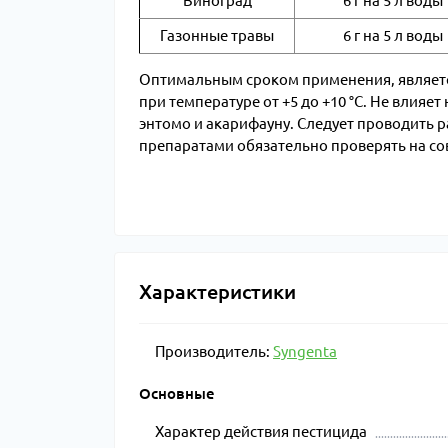
Виноград
6 г на 5 л воды
Газонные травы
6 г на 5 л воды
Оптимальным сроком применения, является
при температуре от +5 до +10 °С. Не влия
энтомо и акарифауну. Следует проводить 
препаратами обязательно проверять на с
Характеристики
Производитель:
Syngenta
Основные
Характер действия пестицида