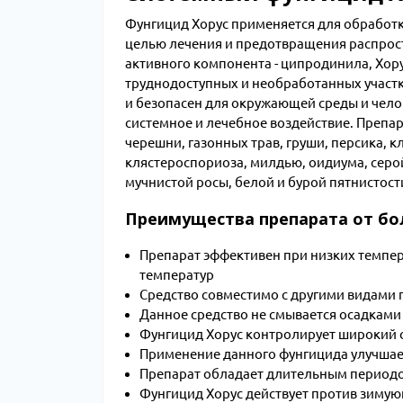
Фунгицид Хорус применяется для обработк
целью лечения и предотвращения распрос
активного компонента - ципродинила, Хору
труднодоступных и необработанных участк
и безопасен для окружающей среды и чело
системное и лечебное воздействие. Препар
черешни, газонных трав, груши, персика, 
клястероспориоза, милдью, оидиума, серой
мучнистой росы, белой и бурой пятнистост
Преимущества препарата от бол
Препарат эффективен при низких темпер
температур
Средство совместимо с другими видами 
Данное средство не смывается осадками
Фунгицид Хорус контролирует широкий 
Применение данного фунгицида улучшае
Препарат обладает длительным периодо
Фунгицид Хорус действует против зимую