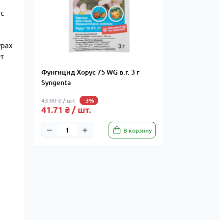
 с
урах
ет
Фунгицид Хорус 75 WG в.г. 3 г
Syngenta
43.00 ₴ / шт.
-3%
41.71 ₴ / шт.
В корзину