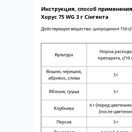
Инструкция, способ применения
Хорус 75 WG 3 г Сінгента
Действующее вещество: ципродинил 750 г/
Норма расхода
Культура
препарата, г/10 
Вишня, черешня,
3 г
абрикос, слива
Яблоня, груша
3 г
6 г (перед цветением)
Клубника
(после цветени
Персик
3 г