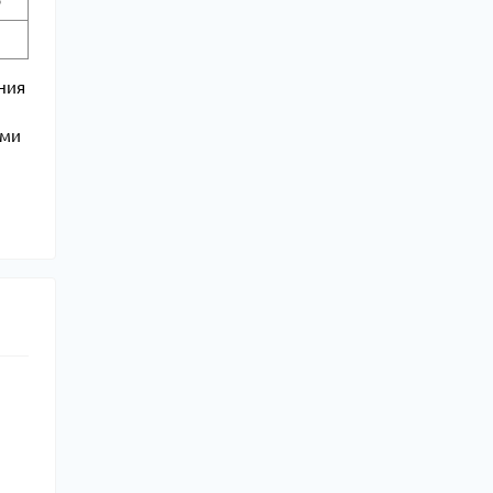
ю
ния
ими