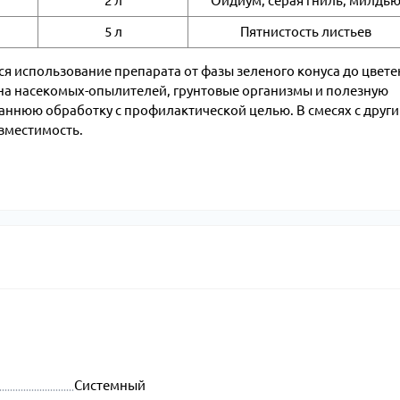
2 л
Оидиум, серая гниль, милдь
5 л
Пятнистость листьев
 использование препарата от фазы зеленого конуса до цвете
ет на насекомых-опылителей, грунтовые организмы и полезную
раннюю обработку с профилактической целью. В смесях с друг
овместимость.
Системный