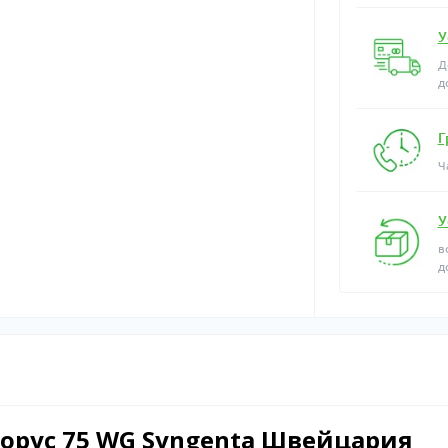
У
Д
д
Г
Ч
У
в
д
орус 75 WG Syngenta Швейцария