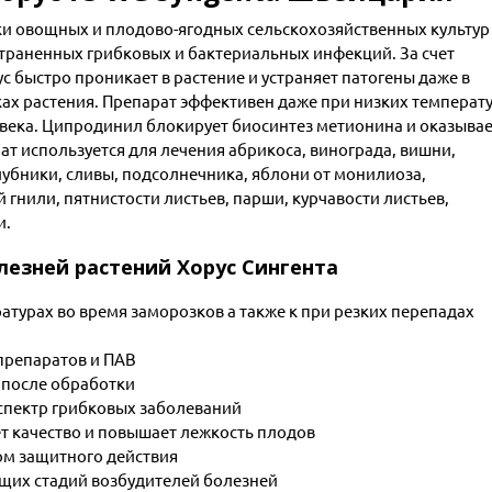
и овощных и плодово-ягодных сельскохозяйственных культур
траненных грибковых и бактериальных инфекций. За счет
с быстро проникает в растение и устраняет патогены даже в
ах растения. Препарат эффективен даже при низких температ
века. Ципродинил блокирует биосинтез метионина и оказыва
ат используется для лечения абрикоса, винограда, вишни,
клубники, сливы, подсолнечника, яблони от монилиоза,
 гнили, пятнистости листьев, парши, курчавости листьев,
и.
езней растений Хорус Сингента
атурах во время заморозков а также к при резких перепадах
препаратов и ПАВ
 после обработки
спектр грибковых заболеваний
т качество и повышает лежкость плодов
м защитного действия
щих стадий возбудителей болезней