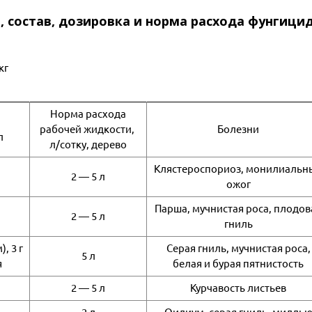
, состав, дозировка и норма расхода фунгици
кг
Норма расхода
рабочей жидкости,
Болезни
л
л/сотку, дерево
Клястероспориоз, монилиальн
2 ― 5 л
ожог
Парша, мучнистая роса, плодов
2 ― 5 л
гниль
, 3 г
Серая гниль, мучнистая роса,
5 л
я
белая и бурая пятнистость
2 ― 5 л
Курчавость листьев