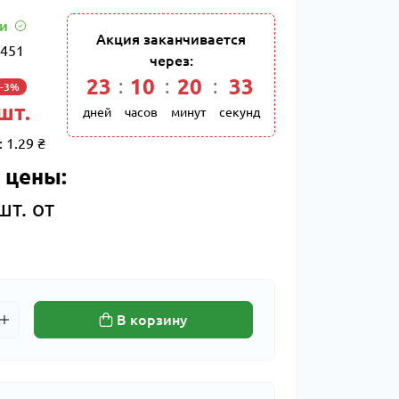
ии
Акция заканчивается
451
через:
23
:
10
:
20
:
32
-3%
 шт.
дней
часов
минут
секунд
:
1.29 ₴
 цены:
шт. от
В корзину