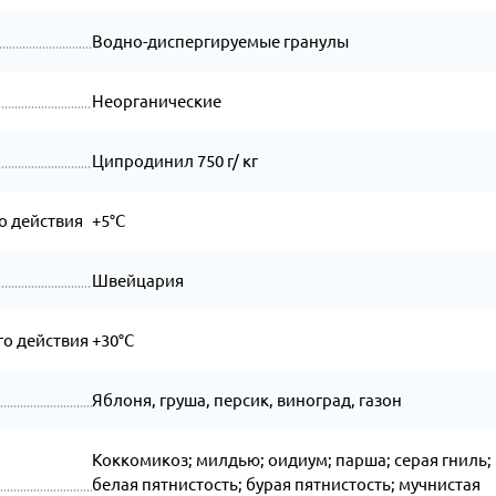
Водно-диспергируемые гранулы
Неорганические
Ципродинил 750 г/ кг
о действия
+5°C
Швейцария
о действия
+30°C
Яблоня, груша, персик, виноград, газон
Коккомикоз; милдью; оидиум; парша; серая гниль;
белая пятнистость; бурая пятнистость; муч­нис­тая