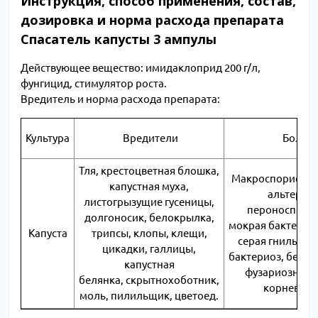
Инструкция, способ применения, состав,
дозировка и норма расхода препарата
Спасатель капусты 3 ампулы
Действующее вещество: имидаклоприд 200 г/л,
фунгицид, стимулятор роста.
Вредитель и норма расхода препарата:
Культура
Вредители
Болез
Тля, крестоцветная блошка,
Макроспориоз, 
капустная муха,
альтернар
листогрызущие гусеницы,
пероноспороз
долгоносик, белокрылка,
мокрая бактериал
Капуста
трипсы, клопы, клещи,
серая гниль, ри
цикадки, галлицы,
бактериоз, белая 
капустная
фузариозное у
белянка, скрытнохоботник,
корневая г
моль, пилильщик, цветоед.