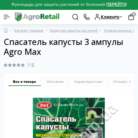
Фунгициды для защиты растений от болезней
ПЕРЕЙТИ
0
Клиенту
Каталог товаров
Средства защиты растений
Универсальные спа
Спасатель капусты 3 ампулы
Agro Max
0
Все о товаре
Описание
Характеристики
Отзывы
0