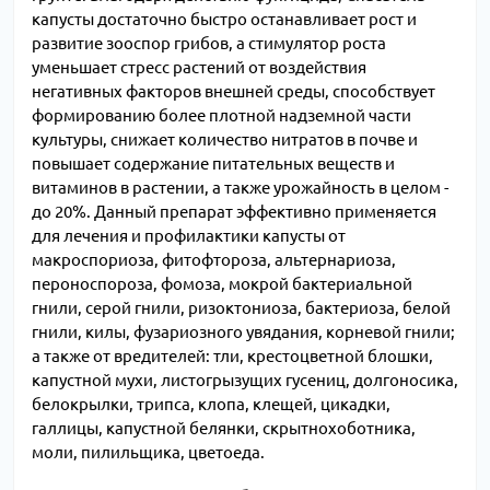
капусты достаточно быстро останавливает рост и
развитие зооспор грибов, а стимулятор роста
уменьшает стресс растений от воздействия
негативных факторов внешней среды, способствует
формированию более плотной надземной части
культуры, снижает количество нитратов в почве и
повышает содержание питательных веществ и
витаминов в растении, а также урожайность в целом -
до 20%. Данный препарат эффективно применяется
для лечения и профилактики капусты от
макроспориоза, фитофтороза, альтернариоза,
пероноспороза, фомоза, мокрой бактериальной
гнили, серой гнили, ризоктониоза, бактериоза, белой
гнили, килы, фузариозного увядания, корневой гнили;
а также от вредителей: тли, крестоцветной блошки,
капустной мухи, листогрызущих гусениц, долгоносика,
белокрылки, трипса, клопа, клещей, цикадки,
галлицы, капустной белянки, скрытнохоботника,
моли, пилильщика, цветоеда.