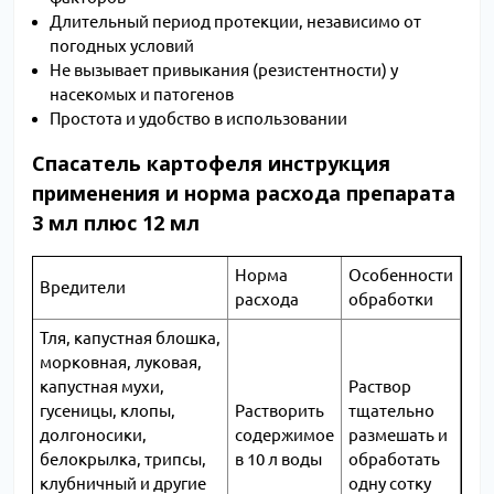
Длительный период протекции, независимо от
погодных условий
Не вызывает привыкания (резистентности) у
насекомых и патогенов
Простота и удобство в использовании
Спасатель картофеля инструкция
применения и норма расхода препарата
3 мл плюс 12 мл
Норма
Особенности
Вредители
расхода
обработки
Тля, капустная блошка,
морковная, луковая,
капустная мухи,
Раствор
гусеницы, клопы,
Растворить
тщательно
долгоносики,
содержимое
размешать и
белокрылка, трипсы,
в 10 л воды
обработать
клубничный и другие
одну сотку