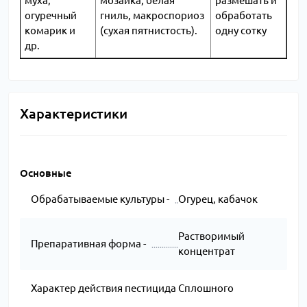
муха,
мозаика, белая
размешать и
огуречный
гниль, макроспориоз
обработать
комарик и
(сухая пятнистость).
одну сотку
др.
Характеристики
Основные
Обрабатываемые культуры -
Огурец, кабачок
Растворимый
Препаративная форма -
концентрат
Характер действия пестицида
Сплошного