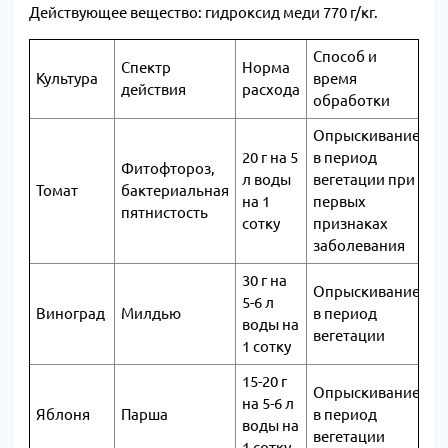
Действующее вещество: гидроксид меди 770 г/кг.
Способ и
Спектр
Норма
Культура
время
действия
расхода
обработки
Опрыскивание
20 г на 5
в период
Фитофтороз,
л воды
вегетации при
Томат
бактериальная
на 1
первых
пятнистость
сотку
признаках
заболевания
30 г на
Опрыскивание
5-6 л
Виноград
Милдью
в период
воды на
вегетации
1 сотку
15-20 г
Опрыскивание
на 5-6 л
Яблоня
Парша
в период
воды на
вегетации
1 сотку