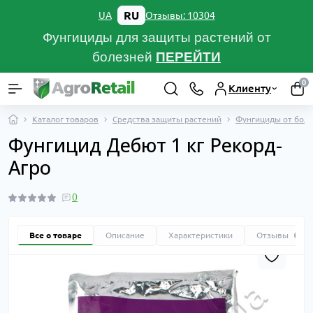
RU
Отзывы: 10304
UA
Фунгициды для защиты растений от
болезней
ПЕРЕЙТИ
0
Клиенту
Каталог товаров
Средства защиты растений
Фунгициды от боле
Фунгицид Дебют 1 кг Рекорд-
Агро
0
Все о товаре
Описание
Характеристики
Отзывы
0