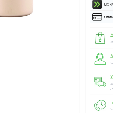
LIQP
Оплат
М
М
В
С
У
Д
д
Г
Ч