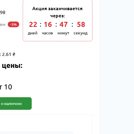
Акция заканчивается
98
через:
22
:
16
:
47
:
57
кон
-3%
дней
часов
минут
секунд
:
2.61 ₴
 цены:
т 10
 о наличии