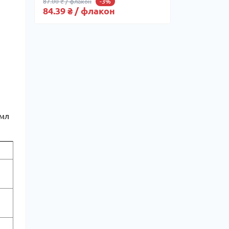
87.00 ₴ / флакон
-3%
84.39 ₴ / флакон
 мл