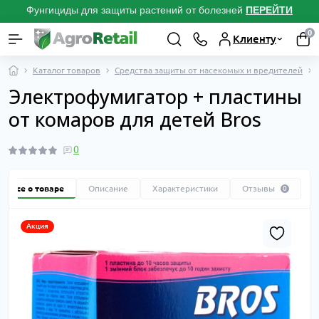
Фунгициды для защиты растений от болезней
ПЕРЕЙТИ
0
Клиенту
Каталог товаров
Средства защиты от насекомых и вредителей
Электрофумигатор + пластины
от комаров для детей Bros
0
Все о товаре
Описание
Характеристики
Отзывы
0
Акция