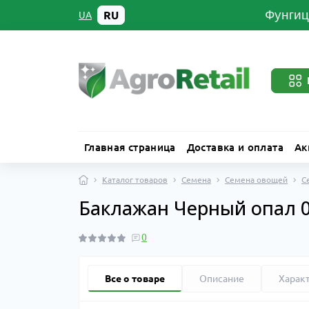
Фунгиц
RU
UA
Главная страница
Доставка и оплата
Ак
Каталог товаров
Семена
Семена овощей
С
Баклажан Черный опал 0.
0
Все о товаре
Описание
Харак