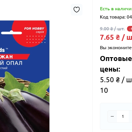
Есть в налич
Код товара:
04
9.00 ₴ / шт.
-
7.65 ₴ / ш
Вы экономите
Оптовые
цены:
5.50 ₴ / ш
10