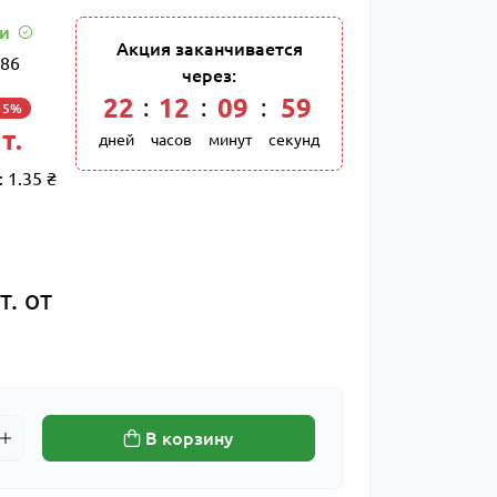
ии
Акция заканчивается
86
через:
22
:
12
:
09
:
58
15%
т.
дней
часов
минут
секунд
:
1.35 ₴
т. от
В корзину