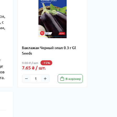
см,
 с
ым,
Баклажан Черный опал 0.3 г Gl
Seeds
т
9.00 ₴ / шт.
-15%
це
7.65 ₴ / шт.
нов
та.
В корзину