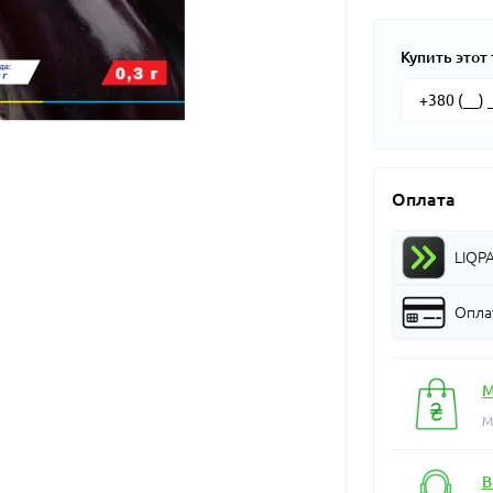
Купить этот 
Оплата
LIQP
Оплат
М
М
В