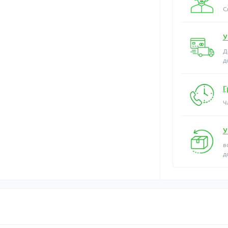
С
У
Д
д
Г
Ч
У
в
д