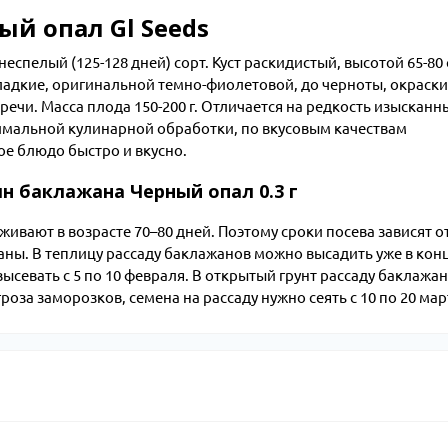
й опал Gl Seeds
пелый (125-128 дней) сорт. Куст раскидистый, высотой 65-80 
ладкие, оригинальной темно-фиолетовой, до черноты, окраски,
речи. Масса плода 150-200 г. Отличается на редкость изысканн
имальной кулинарной обработки, по вкусовым качествам
ое блюдо быстро и вкусно.
н баклажана Черный опал 0.3 г
ивают в возрасте 70–80 дней. Поэтому сроки посева зависят о
жаны. В теплицу рассаду баклажанов можно высадить уже в кон
ысевать с 5 по 10 февраля. В открытый грунт рассаду баклажа
роза заморозков, семена на рассаду нужно сеять с 10 по 20 мар