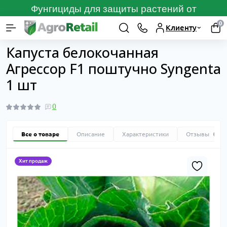
Фунгициды для защиты растений от
болезней
ПЕРЕЙТИ
0
Клиенту
Каталог товаров
Семена
Семена овощей поштучно из професси
Капуста белокочанная
Агрессор F1 поштучно Syngenta
1 шт
0
Все о товаре
Описание
Характеристики
Отзывы
0
Хит продаж