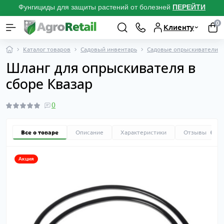
Фунгициды для защиты растений от болезней
ПЕРЕЙТИ
0
Клиенту
Каталог товаров
Садовый инвентарь
Садовые опрыскиватели
Шланг для опрыскивателя в
сборе Квазар
0
Все о товаре
Описание
Характеристики
Отзывы
0
Акция