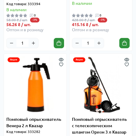
В наличии
Код товара: 333394
В наличии
0
0
58.00 ₴ / шт.
428.00 ₴ / шт.
-3%
-3%
56.26 ₴ / шт.
415.16 ₴ / шт.
Оптом и в розницу
Оптом и в розницу
Акция
Акция
Помповый опрыскиватель
Помповый опрыскиватель
Венера 2 л Квазар
с телескопическим
Код товара: 333282
шлангом Орион 3 л Квазар