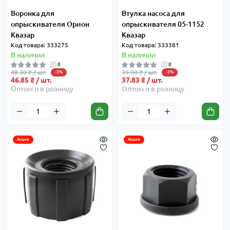
Воронка для
Втулка насоса для
опрыскивателя Орион
опрыскивателя 05-1152
Квазар
Квазар
Код товара: 333275
Код товара: 333381
В наличии
В наличии
0
0
48.30 ₴ / шт.
39.00 ₴ / шт.
-3%
-3%
46.85 ₴ / шт.
37.83 ₴ / шт.
Оптом и в розницу
Оптом и в розницу
Акция
Акция