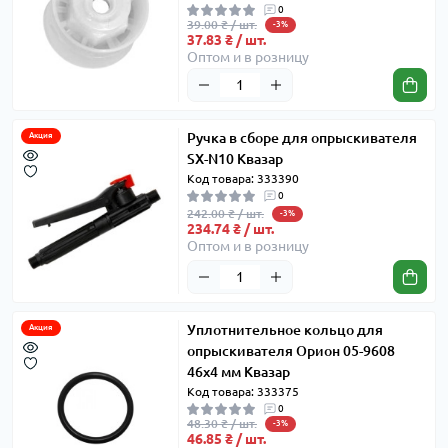
0
39.00 ₴ / шт.
-3%
37.83 ₴ / шт.
Оптом и в розницу
Ручка в сборе для опрыскивателя
Акция
SX-N10 Квазар
Код товара: 333390
0
242.00 ₴ / шт.
-3%
234.74 ₴ / шт.
Оптом и в розницу
Уплотнительное кольцо для
Акция
опрыскивателя Орион 05-9608
46х4 мм Квазар
Код товара: 333375
0
48.30 ₴ / шт.
-3%
46.85 ₴ / шт.