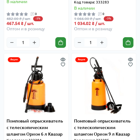
В наличии
Код товара: 333283
В наличии
0
0
482.00 ₴ / шт.
1 066.00 ₴ / шт.
-3%
-3%
467.54 ₴ / шт.
1 034.02 ₴ / шт.
Оптом и в розницу
Оптом и в розницу
Акция
Акция
Помповый опрыскиватель
Помповый опрыскиватель
с телескопическим
с телескопическим
шлангом Орион 6 л Квазар
шлангом Орион 9 л Квазар