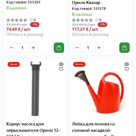
Код товара: 333385
Орион Квазар
В наличии
Код товара: 333278
В наличии
0
0
77.00 ₴ / шт.
121.00 ₴ / шт.
-3%
-3%
74.69 ₴ / шт.
117.37 ₴ / шт.
Оптом и в розницу
Оптом и в розницу
Акция
Акция
Корпус насоса для
Лейка для полива со
опрыскивателя Орион 12-
съемной насадкой-