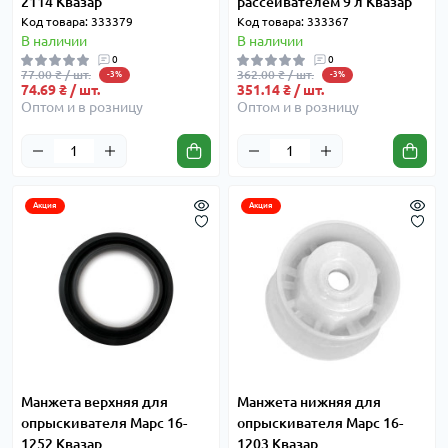
2114 Квазар
рассеивателем 9 л Квазар
Код товара: 333379
Код товара: 333367
В наличии
В наличии
0
0
77.00 ₴ / шт.
362.00 ₴ / шт.
-3%
-3%
74.69 ₴ / шт.
351.14 ₴ / шт.
Оптом и в розницу
Оптом и в розницу
Акция
Акция
Манжета верхняя для
Манжета нижняя для
опрыскивателя Марс 16-
опрыскивателя Марс 16-
1252 Квазар
1203 Квазар