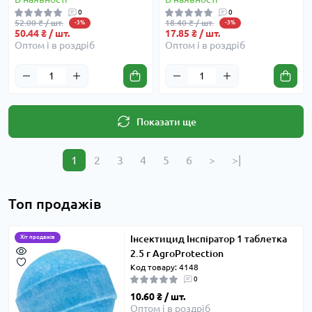
0
0
52.00 ₴ / шт.
18.40 ₴ / шт.
-3%
-3%
50.44 ₴ / шт.
17.85 ₴ / шт.
Оптом і в роздріб
Оптом і в роздріб
Показати ще
1
2
3
4
5
6
>
>|
Топ продажів
Інсектицид Інспіратор 1 таблетка
Хіт продажів
2.5 г AgroProtection
Код товару: 4148
0
10.60 ₴ / шт.
Оптом і в роздріб