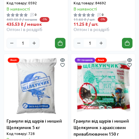
Код товару: 0592
Код товару: 84692
В наявності
В наявності
0
0
449.00 ₴ / мешок
11.60 ₴ / шт.
-3%
-3%
435.53 ₴ / мешок
11.25 ₴ / шт.
Оптом і в роздріб
Оптом і в роздріб
Акція
Хіт продажів
Акція
Гранули від щурів і мишей
Гранули від щурів і мишей
Щелкунчик 5 кг
Щелкунчик з арахісовим
Код товару: 728
приваблювачем 150 г