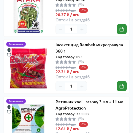
0
21.00 ₴ / шт.
-3%
20.37 ₴ / шт.
Оптом і в роздріб
Інсектицид Rembek мікрогранула
Хіт продажів
360 г
Код товару: 093
0
23.00 ₴ / шт.
-3%
22.31 ₴ / шт.
Оптом і в роздріб
Рятівник хвої і газону 3 мл + 11 мл
Хіт продажів
AgroProtection
Код товару: 335003
0
13.00 ₴ / шт.
-3%
12.61 ₴ / шт.