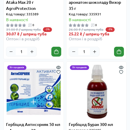
Ataka Max 20 г
ароматом шоколаду Вихор
AgroProtection
35 г
Код товару: 335389
Код товару: 335931
В наявності
В наявності
0
0
31.00 ₴ / шприц-туба
26.00 ₴ / шприц-туба
-3%
-3%
30.07 ₴ / шприц-туба
25.22 ₴ / шприц-туба
Оптом і в роздріб
Оптом і в роздріб
Хіт продажів
Хіт продажів
Гербіцид Антисорняк 50 мл
Гербіцид Буран 300 мл