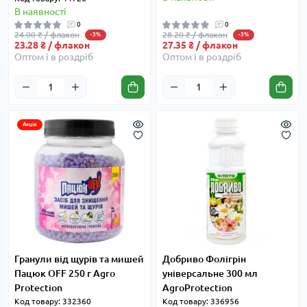
В наявності
0
0
24.00 ₴ / флакон
28.20 ₴ / флакон
-3%
-3%
23.28 ₴ / флакон
27.35 ₴ / флакон
Оптом і в роздріб
Оптом і в роздріб
Акція
Гранули від щурів та мишей
Добриво Фолігрін
Пацюк OFF 250 г Agro
універсальне 300 мл
Protection
AgroProtection
Код товару: 332360
Код товару: 336956