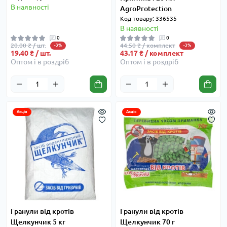
В наявності
AgroProtection
Код товару: 336535
В наявності
0
0
20.00 ₴ / шт.
44.50 ₴ / комплект
-3%
-3%
19.40 ₴ / шт.
43.17 ₴ / комплект
Оптом і в роздріб
Оптом і в роздріб
Акція
Акція
Гранули від кротів
Гранули від кротів
Щелкунчик 5 кг
Щелкунчик 70 г