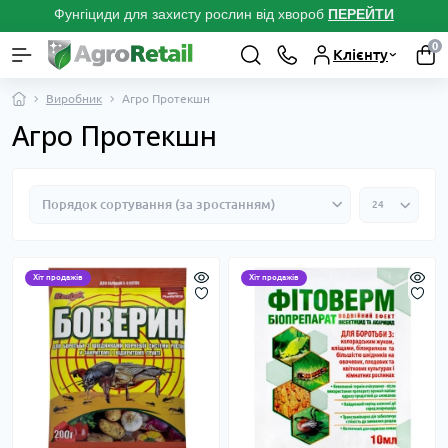
Фунгіциди для захисту рослин від хвороб
ПЕРЕЙТ
И
0
Клієнту
Виробник
Агро Протекшн
Агро Протекшн
Хіт продажів
Хіт продажів