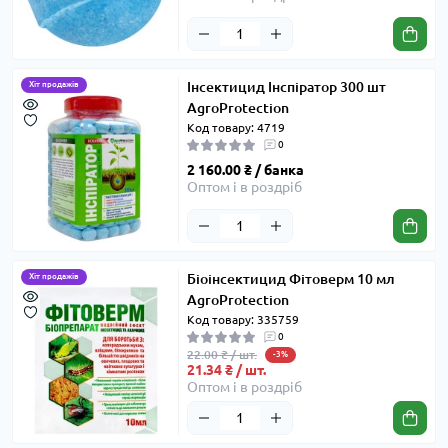
Інсектицид Інспіратор 300 шт
Хіт продажів
AgroProtection
Код товару: 4719
0
2 160.00 ₴ / банка
Оптом і в роздріб
Біоінсектицид Фітоверм 10 мл
Хіт продажів
AgroProtection
Код товару: 335759
0
22.00 ₴ / шт.
-3%
21.34 ₴ / шт.
Оптом і в роздріб