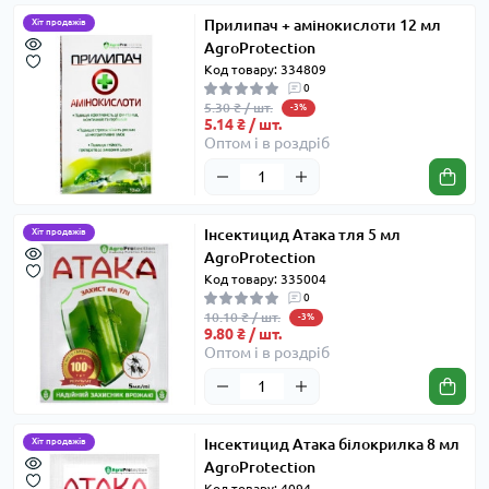
Прилипач + амінокислоти 12 мл
Хіт продажів
AgroProtection
Код товару: 334809
0
5.30 ₴ / шт.
-3%
5.14 ₴ / шт.
Оптом і в роздріб
Інсектицид Атака тля 5 мл
Хіт продажів
AgroProtection
Код товару: 335004
0
10.10 ₴ / шт.
-3%
9.80 ₴ / шт.
Оптом і в роздріб
Інсектицид Атака білокрилка 8 мл
Хіт продажів
AgroProtection
Код товару: 4094