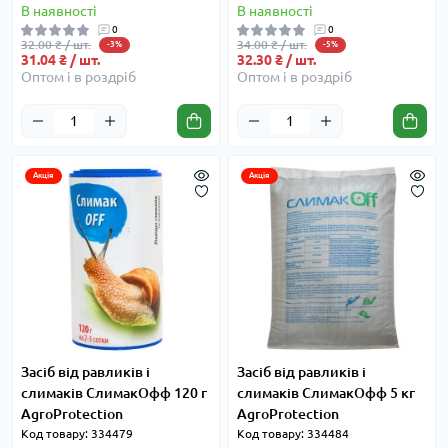
В наявності
В наявності
0
0
32.00 ₴ / шт.
34.00 ₴ / шт.
-3%
-5%
31.04 ₴ / шт.
32.30 ₴ / шт.
Оптом і в роздріб
Оптом і в роздріб
Акція
Акція
Засіб від равликів і
Засіб від равликів і
слимаків СлимакОфф 120 г
слимаків СлимакОфф 5 кг
AgroProtection
AgroProtection
Код товару: 334479
Код товару: 334484