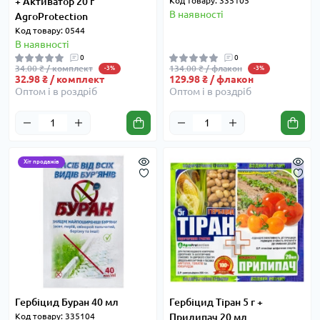
+ Активатор 20 г
Код товару: 335105
В наявності
AgroProtection
Код товару: 0544
В наявності
0
0
34.00 ₴ / комплект
134.00 ₴ / флакон
-3%
-3%
32.98 ₴ / комплект
129.98 ₴ / флакон
Оптом і в роздріб
Оптом і в роздріб
Хіт продажів
Гербіцид Буран 40 мл
Гербіцид Тіран 5 г +
Код товару: 335104
Прилипач 20 мл