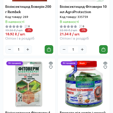
Біоінсектицид Боверін 200
Біоінсектицид Фітоверм 10
г Rembek
мл AgroProtection
Код товару: 269
Код товару: 335759
В наявності
В наявності
0
0
19.50 ₴ / шт.
22.00 ₴ / шт.
-3%
-3%
18.92 ₴ / шт.
21.34 ₴ / шт.
Оптом і в роздріб
Оптом і в роздріб
Хіт продажів
Хіт продажів
Акція
Біоінсектицид Фітоверм 4
Брикети від щурів і мишей