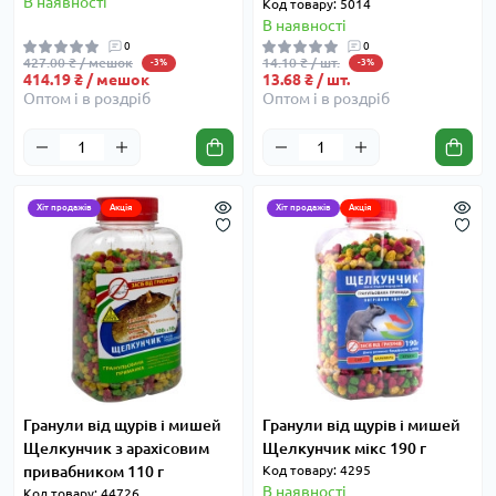
В наявності
Код товару: 5014
В наявності
0
0
427.00 ₴ / мешок
14.10 ₴ / шт.
-3%
-3%
414.19 ₴ / мешок
13.68 ₴ / шт.
Оптом і в роздріб
Оптом і в роздріб
Хіт продажів
Акція
Хіт продажів
Акція
Гранули від щурів і мишей
Гранули від щурів і мишей
Щелкунчик з арахісовим
Щелкунчик мікс 190 г
привабником 110 г
Код товару: 4295
В наявності
Код товару: 44726