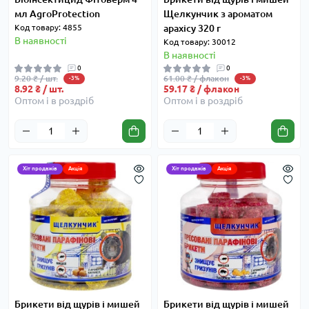
мл AgroProtection
Щелкунчик з ароматом
Код товару: 4855
арахісу 320 г
В наявності
Код товару: 30012
В наявності
0
0
9.20 ₴ / шт.
61.00 ₴ / флакон
-3%
-3%
8.92 ₴ / шт.
59.17 ₴ / флакон
Оптом і в роздріб
Оптом і в роздріб
Хіт продажів
Акція
Хіт продажів
Акція
Брикети від щурів і мишей
Брикети від щурів і мишей