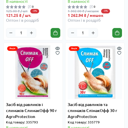
В наявності
В наявності
0
0
125.00 ₴ / шт.
1 302.00 ₴ / мешок
-3%
-3%
121.25 ₴ / шт.
1 262.94 ₴ / мешок
Оптом і в роздріб
Оптом і в роздріб
Акція
Акція
Засіб від равликів і
Засіб від равликів та
слимаків СлимакОфф 90 г
слимаків СлімакОфф 30 г
AgroProtection
AgroProtection
Код товару: 335793
Код товару: 335779
В наявності
В наявності