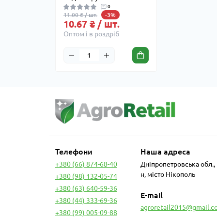
0
11.00 ₴ / шт.
-3%
10.67 ₴ / шт.
Оптом і в роздріб
Телефони
Наша адреса
+380 (66) 874-68-40
Дніпропетровська обл.,
н, місто Нікополь
+380 (98) 132-05-74
+380 (63) 640-59-36
E-mail
+380 (44) 333-69-36
agroretail2015@gmail.c
+380 (99) 005-09-88